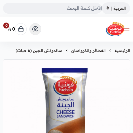
العربية
|
0
0
فوشية
الرئيسية
الفطائر والكرواسان
ساندوتش الجبن (6 حبات)