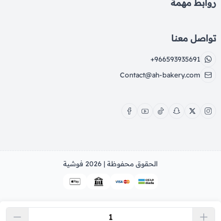
روابط مهمة
تواصل معنا
+966593935691
Contact@ah-bakery.com
الحقوق محفوظة | 2026
فوشية