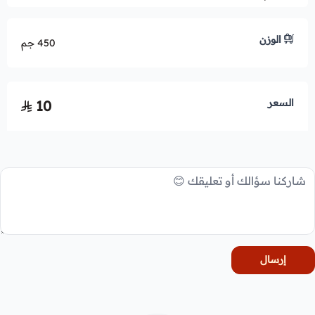
الوزن
450 جم
السعر
10
إرسال