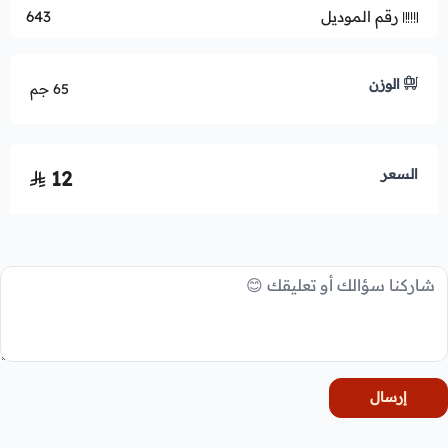
رقم الموديل
643
الوزن
65 جم
السعر
12
إرسال