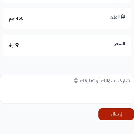
الوزن
450 جم
السعر
9
إرسال