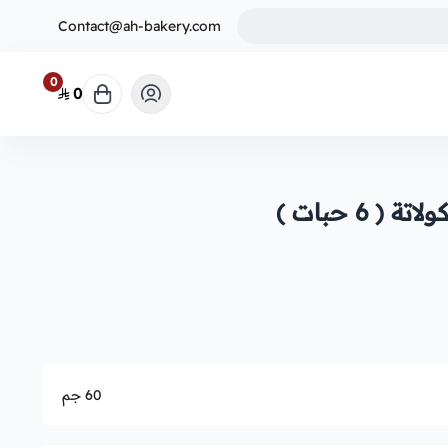
Contact@ah-bakery.com
0
0
6 حبات )
60 جم