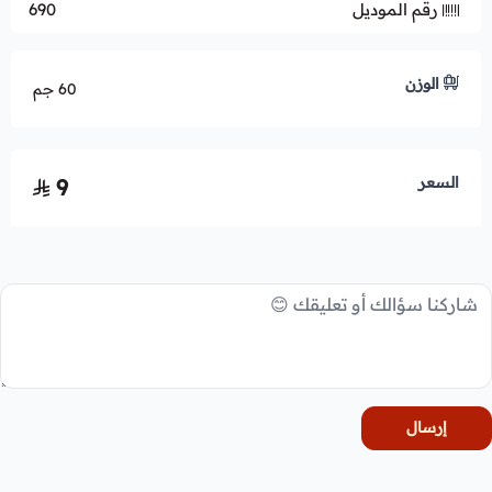
رقم الموديل
690
الوزن
60 جم
السعر
9
إرسال