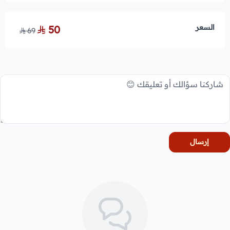
السعر
50
69
إرسال