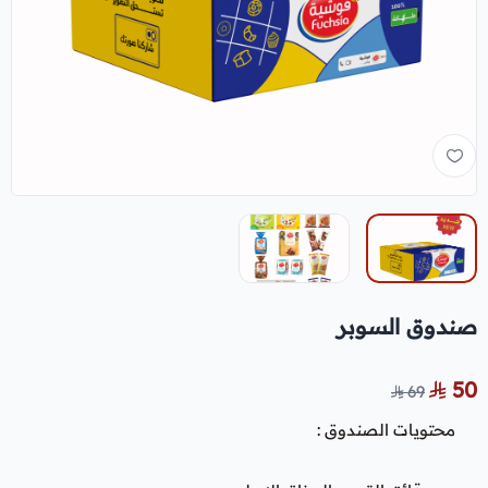
صندوق السوبر
50
69
محتويات الصندوق :